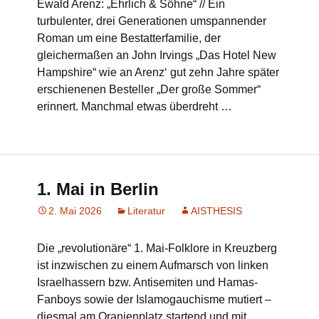
Ewald Arenz: „Ehrlich & Söhne“ // Ein
turbulenter, drei Generationen umspannender
Roman um eine Bestatterfamilie, der
gleichermaßen an John Irvings „Das Hotel New
Hampshire“ wie an Arenz‘ gut zehn Jahre später
erschienenen Besteller „Der große Sommer“
erinnert. Manchmal etwas überdreht …
1. Mai in Berlin
2. Mai 2026
Literatur
AISTHESIS
Die „revolutionäre“ 1. Mai-Folklore in Kreuzberg
ist inzwischen zu einem Aufmarsch von linken
Israelhassern bzw. Antisemiten und Hamas-
Fanboys sowie der Islamogauchisme mutiert –
diesmal am Oranienplatz startend und mit