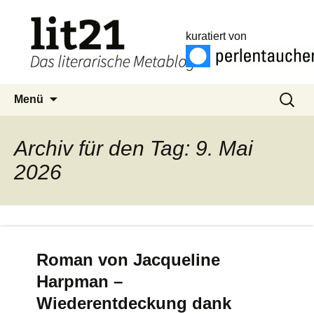
kuratiert von
Zum
Suchen
Menü
Inhalt
nach:
springen
Archiv für den Tag: 9. Mai
2026
Roman von Jacqueline
Harpman –
Wiederentdeckung dank