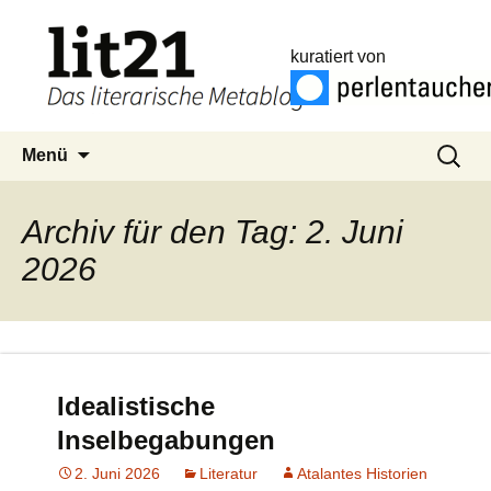
kuratiert von
Zum
Suchen
Menü
Inhalt
nach:
springen
Archiv für den Tag: 2. Juni
2026
Idealistische
Inselbegabungen
2. Juni 2026
Literatur
Atalantes Historien