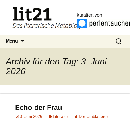
kuratiert von
Zum
Suchen
Menü
Inhalt
nach:
springen
Archiv für den Tag: 3. Juni
2026
Echo der Frau
3. Juni 2026
Literatur
Der Umblätterer