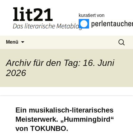
kuratiert von
Zum
Suchen
Menü
Inhalt
nach:
springen
Archiv für den Tag: 16. Juni
2026
Ein musikalisch-literarisches
Meisterwerk. „Hummingbird“
von TOKUNBO.