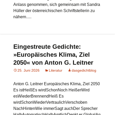
Anlass genommen, sich gemeinsam mit Sandra
Hüller der österreichischen Schriftstellerin zu
nähern….
Eingestreute Gedichte:
»Europäisches Klima, Ziel
2050« von Anton G. Leitner
25. Juni 2026
Literatur
dasgedichtblog
Anton G. Leitner Europäisches Klima, Ziel 2050
Es istHeißEs wirdSchonNoch HeißerWird
esWiederBrennendHeiß Es
wirdSchonWiederVertraulichVerschoben
NachHintenWie immerSagt auchDer Sprecher
HalbAutomatischHalbAmtlichDenkt er GlobalAn