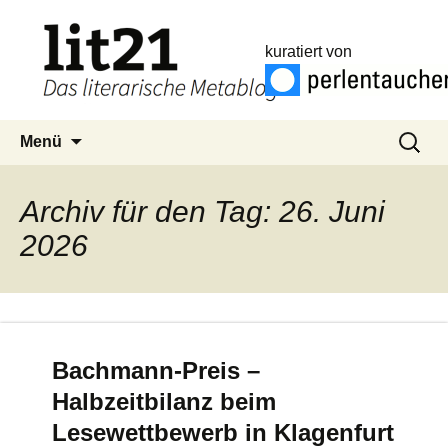
kuratiert von
Zum
Suchen
Menü
Inhalt
nach:
springen
Archiv für den Tag: 26. Juni
2026
Bachmann-Preis –
Halbzeitbilanz beim
Lesewettbewerb in Klagenfurt