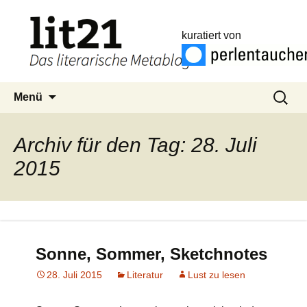
kuratiert von
Zum
Suchen
Menü
Inhalt
nach:
springen
Archiv für den Tag: 28. Juli
2015
Sonne, Sommer, Sketchnotes
28. Juli 2015
Literatur
Lust zu lesen