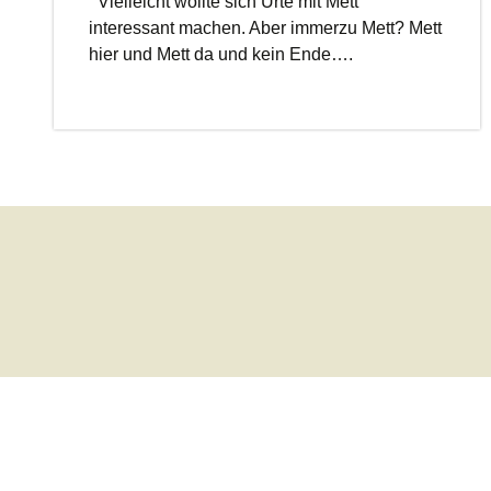
Vielleicht wollte sich Urte mit Mett
interessant machen. Aber immerzu Mett? Mett
hier und Mett da und kein Ende….
Beitrags-
Navigation