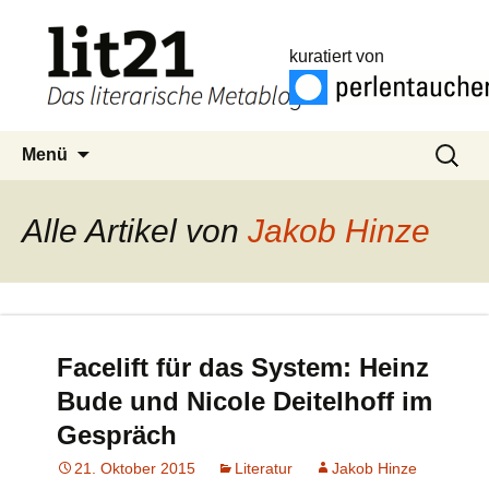
kuratiert von
Zum
Suchen
Menü
Inhalt
nach:
springen
Alle Artikel von
Jakob Hinze
Facelift für das System: Heinz
Bude und Nicole Deitelhoff im
Gespräch
21. Oktober 2015
Literatur
Jakob Hinze