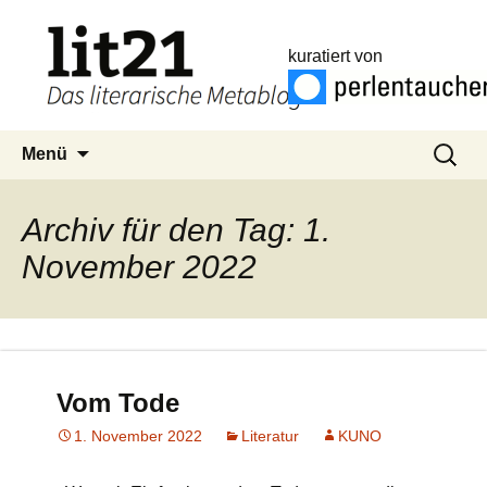
kuratiert von
Zum
Suchen
Menü
Inhalt
nach:
springen
Archiv für den Tag: 1.
November 2022
Vom Tode
1. November 2022
Literatur
KUNO