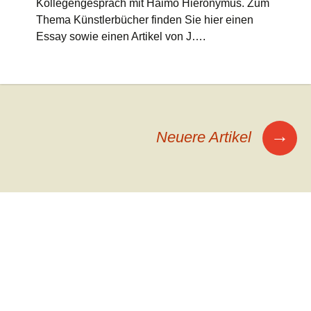
Kollegengespräch mit Haimo Hieronymus. Zum
Thema Künstlerbücher finden Sie hier einen
Essay sowie einen Artikel von J….
Beitrags-
→
Neuere Artikel
Navigation