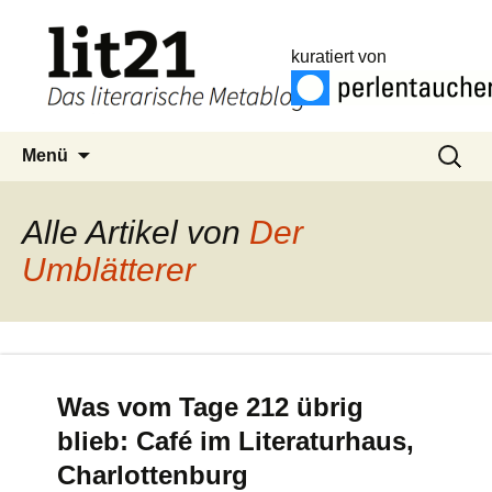
kuratiert von
Zum
Suchen
Menü
Inhalt
nach:
springen
Alle Artikel von
Der
Umblätterer
Was vom Tage 212 übrig
blieb: Café im Literaturhaus,
Charlottenburg