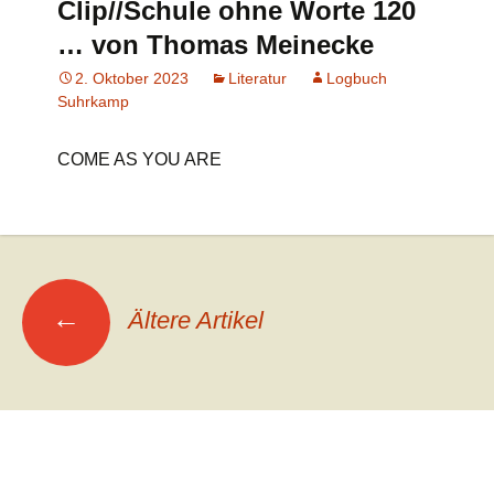
Clip//Schule ohne Worte 120
… von Thomas Meinecke
2. Oktober 2023
Literatur
Logbuch
Suhrkamp
COME AS YOU ARE
Beitrags-
←
Ältere Artikel
Navigation