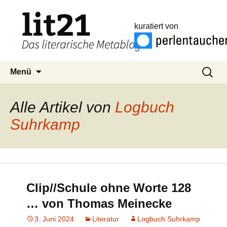
kuratiert von
Zum
Suchen
Menü
Inhalt
nach:
springen
Alle Artikel von
Logbuch
Suhrkamp
Clip//Schule ohne Worte 128
… von Thomas Meinecke
3. Juni 2024
Literatur
Logbuch Suhrkamp