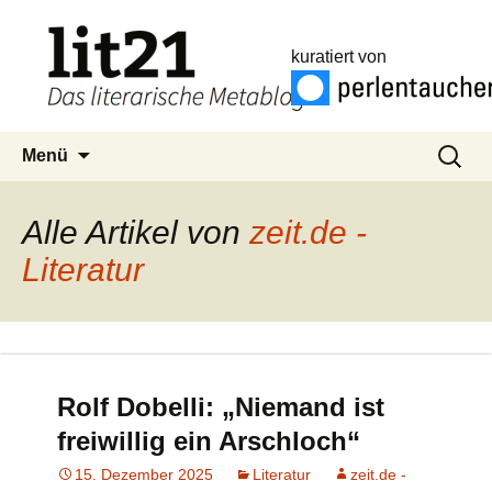
kuratiert von
Zum
Suchen
Menü
Inhalt
nach:
springen
Alle Artikel von
zeit.de -
Literatur
Rolf Dobelli: „Niemand ist
freiwillig ein Arschloch“
15. Dezember 2025
Literatur
zeit.de -