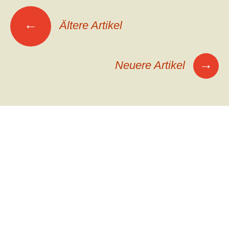
Beitrags-
←
Ältere Artikel
Navigation
→
Neuere Artikel