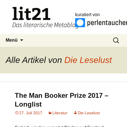
kuratiert von
Zum
Suchen
Menü
Inhalt
nach:
springen
Alle Artikel von
Die Leselust
The Man Booker Prize 2017 –
Longlist
27. Juli 2017
Literatur
Die Leselust