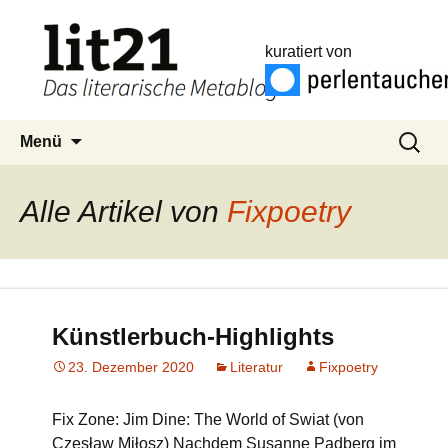
kuratiert von
Zum
Suchen
Menü
Inhalt
nach:
springen
Alle Artikel von
Fixpoetry
Künstlerbuch-Highlights
23. Dezember 2020
Literatur
Fixpoetry
Fix Zone: Jim Dine: The World of Swiat (von
Czesław Miłosz) Nachdem Susanne Padberg im