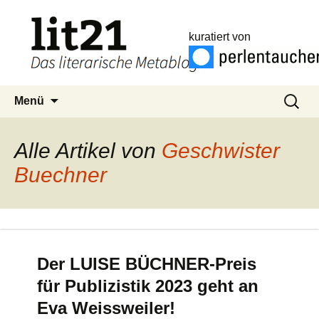
kuratiert von
Zum
Suchen
Menü
Inhalt
nach:
springen
Alle Artikel von
Geschwister
Buechner
Der LUISE BÜCHNER-Preis
für Publizistik 2023 geht an
Eva Weissweiler!