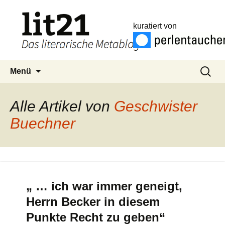
kuratiert von
Zum
Suchen
Menü
Inhalt
nach:
springen
Alle Artikel von
Geschwister
Buechner
„ … ich war immer geneigt,
Herrn Becker in diesem
Punkte Recht zu geben“