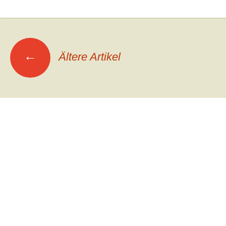
Beitrags-
←
Ältere Artikel
Navigation