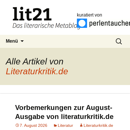
kuratiert von
Zum
Suchen
Menü
Inhalt
nach:
springen
Alle Artikel von
Literaturkritik.de
Vorbemerkungen zur August-
Ausgabe von literaturkritik.de
7. August 2026
Literatur
Literaturkritik.de