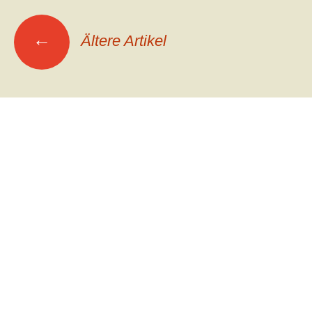
Beitrags-
←
Ältere Artikel
Navigation