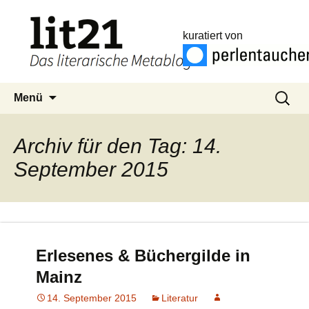
kuratiert von
Zum
Suchen
Menü
Inhalt
nach:
springen
Archiv für den Tag: 14.
September 2015
Erlesenes & Büchergilde in
Mainz
14. September 2015
Literatur