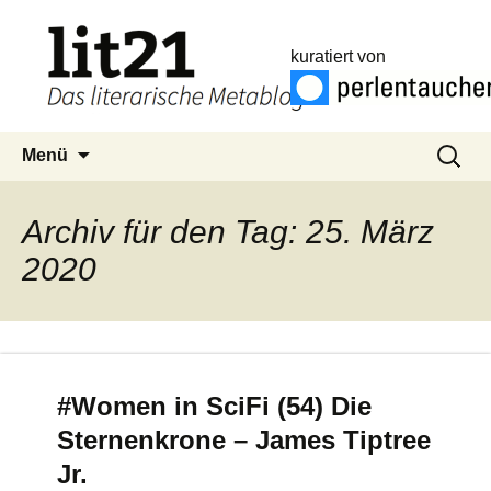
kuratiert von
Zum
Suchen
Menü
Inhalt
nach:
springen
Archiv für den Tag: 25. März
2020
#Women in SciFi (54) Die
Sternenkrone – James Tiptree
Jr.