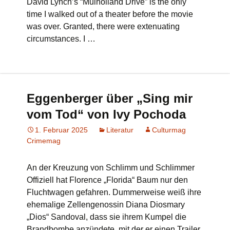
David Lynch’s “Mulholland Drive” is the only
time I walked out of a theater before the movie
was over. Granted, there were extenuating
circumstances. I …
Eggenberger über „Sing mir
vom Tod“ von Ivy Pochoda
1. Februar 2025
Literatur
Culturmag
Crimemag
An der Kreuzung von Schlimm und Schlimmer
Offiziell hat Florence „Florida“ Baum nur den
Fluchtwagen gefahren. Dummerweise weiß ihre
ehemalige Zellengenossin Diana Diosmary
„Dios“ Sandoval, dass sie ihrem Kumpel die
Brandbombe anzündete, mit der er einen Trailer