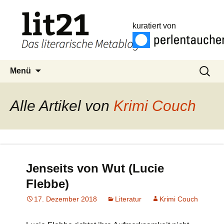
kuratiert von
Zum
Suchen
Menü
Inhalt
nach:
springen
Alle Artikel von
Krimi Couch
Jenseits von Wut (Lucie
Flebbe)
17. Dezember 2018
Literatur
Krimi Couch