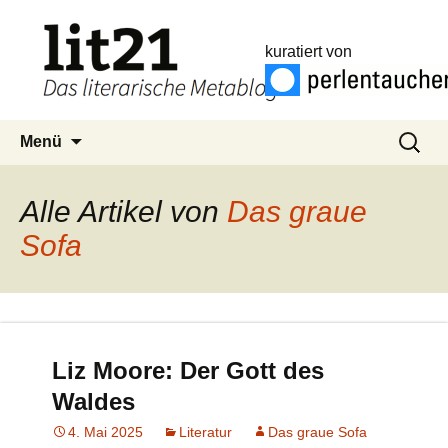
kuratiert von
Zum
Suchen
Menü
Inhalt
nach:
springen
Alle Artikel von
Das graue
Sofa
Liz Moore: Der Gott des
Waldes
4. Mai 2025
Literatur
Das graue Sofa