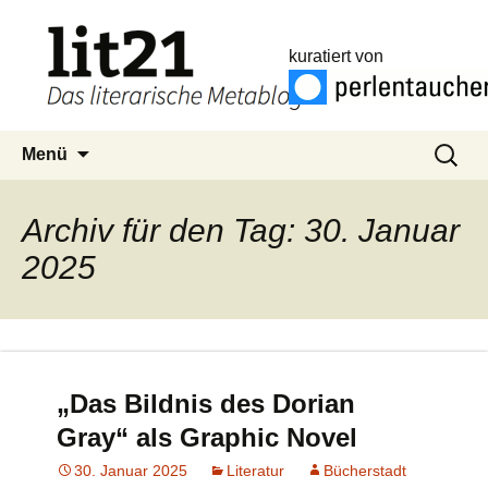
kuratiert von
Zum
Suchen
Menü
Inhalt
nach:
springen
Archiv für den Tag: 30. Januar
2025
„Das Bildnis des Dorian
Gray“ als Graphic Novel
30. Januar 2025
Literatur
Bücherstadt