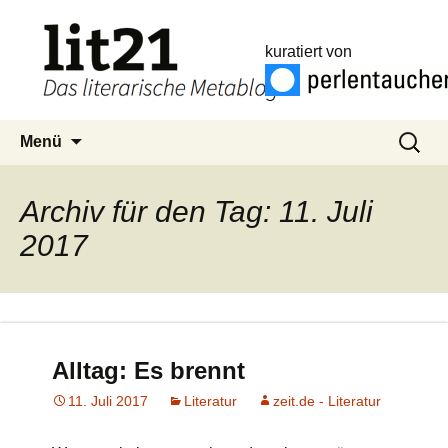
kuratiert von
Zum
Suchen
Menü
Inhalt
nach:
springen
Archiv für den Tag: 11. Juli
2017
Alltag: Es brennt
11. Juli 2017
Literatur
zeit.de - Literatur