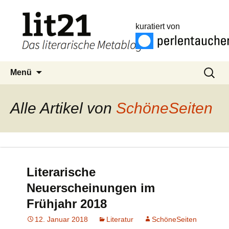
kuratiert von
Zum
Suchen
Menü
Inhalt
nach:
springen
Alle Artikel von
SchöneSeiten
Literarische
Neuerscheinungen im
Frühjahr 2018
12. Januar 2018
Literatur
SchöneSeiten