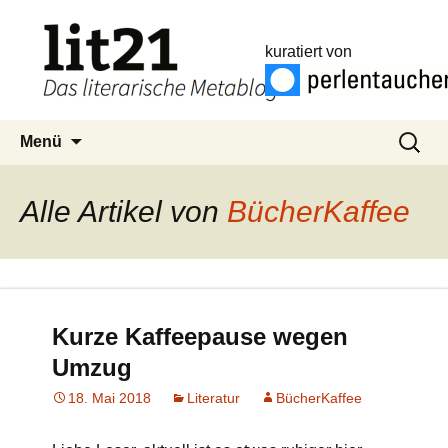
kuratiert von
Zum
Suchen
Menü
Inhalt
nach:
springen
Alle Artikel von
BücherKaffee
Kurze Kaffeepause wegen
Umzug
18. Mai 2018
Literatur
BücherKaffee