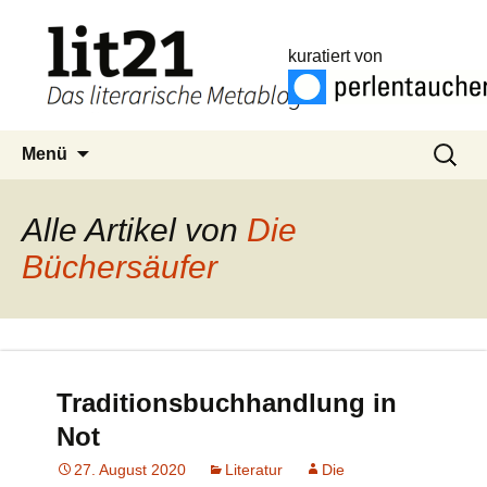
kuratiert von
Zum
Suchen
Menü
Inhalt
nach:
springen
Alle Artikel von
Die
Büchersäufer
Traditionsbuchhandlung in
Not
27. August 2020
Literatur
Die