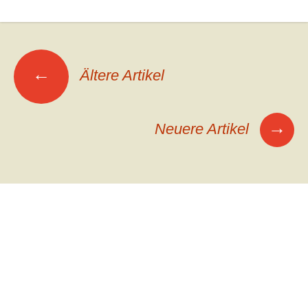
Beitrags-
←
Ältere Artikel
Navigation
→
Neuere Artikel