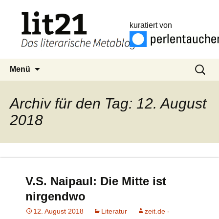
kuratiert von
Zum
Suchen
Menü
Inhalt
nach:
springen
Archiv für den Tag: 12. August
2018
V.S. Naipaul: Die Mitte ist
nirgendwo
12. August 2018
Literatur
zeit.de -