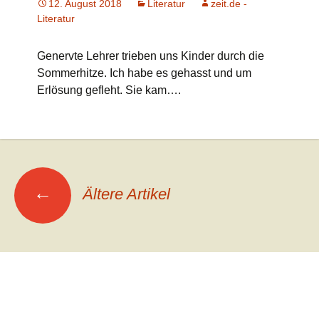
12. August 2018
Literatur
zeit.de -
Literatur
Genervte Lehrer trieben uns Kinder durch die
Sommerhitze. Ich habe es gehasst und um
Erlösung gefleht. Sie kam….
Beitrags-
←
Ältere Artikel
Navigation