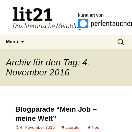
kuratiert von
Zum
Suchen
Menü
Inhalt
nach:
springen
Archiv für den Tag: 4.
November 2016
Blogparade “Mein Job –
meine Welt”
4. November 2016
Literatur
Neu