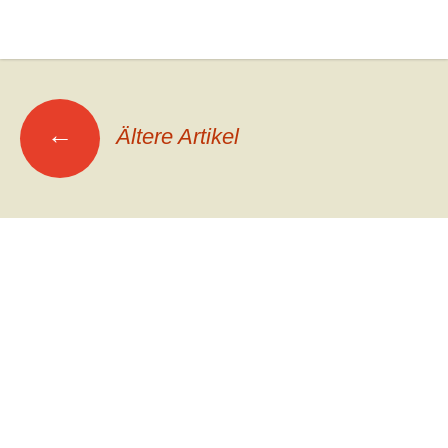
Beitrags-
←
Ältere Artikel
Navigation