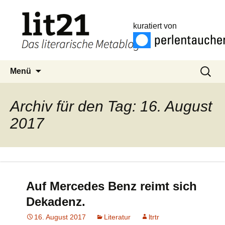
kuratiert von
Zum
Suchen
Menü
Inhalt
nach:
springen
Archiv für den Tag: 16. August
2017
Auf Mercedes Benz reimt sich
Dekadenz.
16. August 2017
Literatur
ltrtr