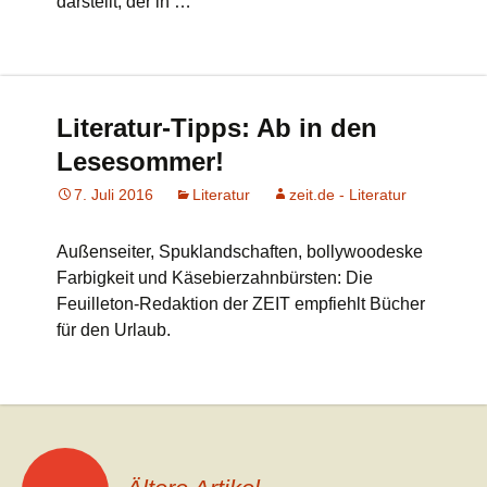
darstellt, der in …
Literatur-Tipps: Ab in den
Lesesommer!
7. Juli 2016
Literatur
zeit.de - Literatur
Außenseiter, Spuklandschaften, bollywoodeske
Farbigkeit und Käsebierzahnbürsten: Die
Feuilleton-Redaktion der ZEIT empfiehlt Bücher
für den Urlaub.
Beitrags-