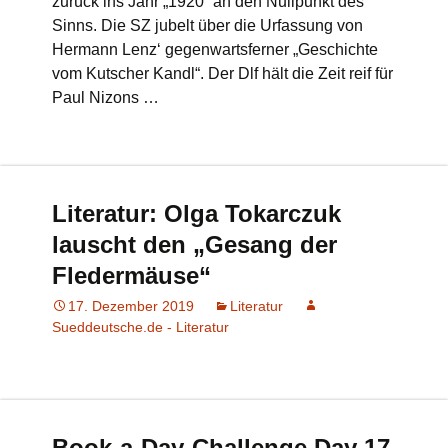
zurück ins Jahr „1920“ an den Nullpunkt des
Sinns. Die SZ jubelt über die Urfassung von
Hermann Lenz‘ gegenwartsferner „Geschichte
vom Kutscher Kandl“. Der Dlf hält die Zeit reif für
Paul Nizons …
Literatur: Olga Tokarczuk
lauscht den „Gesang der
Fledermäuse“
17. Dezember 2019
Literatur
Sueddeutsche.de - Literatur
Book-a-Day-Challenge Day 17