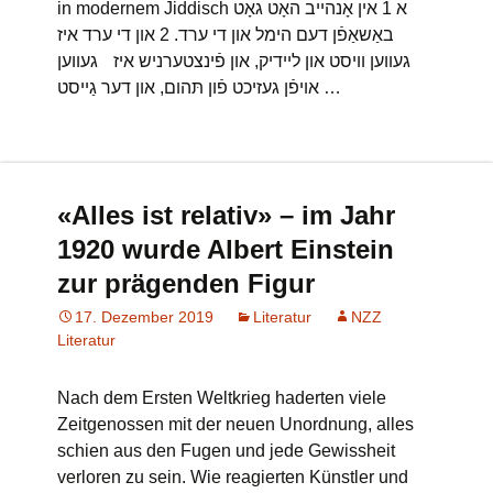
in modernem Jiddisch א 1 אין אָנהײב האָט גאָט
באַשאַפֿן דעם הימל און די ערד. 2 און די ערד איז
געװען װיסט און לײדיק, און פֿינצטערניש איז געװען
אױפֿן געזיכט פֿון תּהום, און דער גַײסט …
«Alles ist relativ» – im Jahr
1920 wurde Albert Einstein
zur prägenden Figur
17. Dezember 2019
Literatur
NZZ
Literatur
Nach dem Ersten Weltkrieg haderten viele
Zeitgenossen mit der neuen Unordnung, alles
schien aus den Fugen und jede Gewissheit
verloren zu sein. Wie reagierten Künstler und